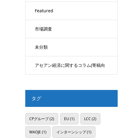
Featured
市場調査
未分類
アセアン経済に関するコラム(寄稿向
け)
タグ
CPグループ
(2)
EU
(1)
LCC
(2)
WAOJE
(1)
インターンシップ
(1)