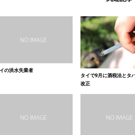
イの洪水失業者
タイで9月に酒税法とタ
改正