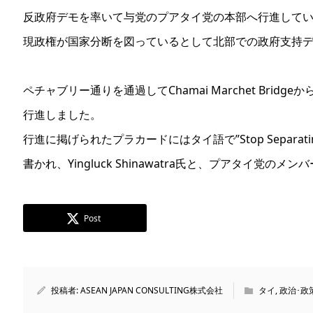
反政府デモを率いて与党のプアタイ党の本部へ行進して
現政権が国家分断を図っているとして北部での政府支持
ペチャブリー通りを通過してChamai Marchet Bridg
行進しました。
行進に掲げられたプラカードにはタイ語で”Stop Separating t
書かれ、Yingluck Shinawatra氏と、プアタイ党の
Post
投稿者:
ASEAN JAPAN CONSULTING株式会社
タイ
,
政治･政