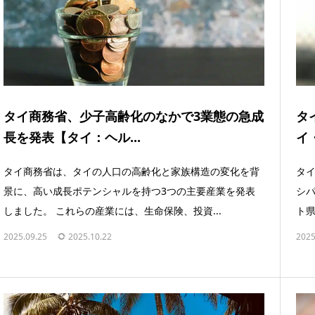
タイ商務省、少子高齢化のなかで3業態の急成
タ
長を発表【タイ：ヘル...
イ
タイ商務省は、タイの人口の高齢化と家族構造の変化を背
タ
景に、高い成長ポテンシャルを持つ3つの主要産業を発表
シパ
しました。 これらの産業には、生命保険、投資...
ト県
2025.09.25
2025.10.22
2025