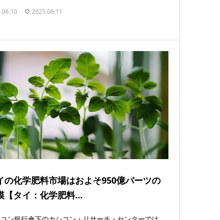
.06.10
2025.06.11
イの化学肥料市場はおよそ950億バーツの
模【タイ：化学肥料...
シコン銀行傘下のカシコン・リサーチ・センターでは、