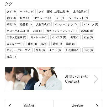
タグ
タイ
(8)
ベトナム
(4)
タイ 財閥 上場企業
(4)
上場企業
(4)
財閥
(3)
航空
(3)
CPグループ
(2)
LCC
(2)
ベトジェット
(2)
輸出
(2)
経営者
(1)
人材育成
(1)
インターンシップ
(1)
バンコク
(1)
グローバル人材
(1)
起業
(1)
海外インターンシップ
(1)
WAOJE
(1)
日本人起業家
(1)
モノレール
(1)
インフラ
(1)
発電
(1)
石油
(1)
エネルギー
(1)
運輸
(1)
EU
(1)
鉄鋼
(1)
繊維
(1)
マイナーグループ
(1)
外食
(1)
ホテル
(1)
タイ財閥
(1)
小売
(1)
食品
(1)