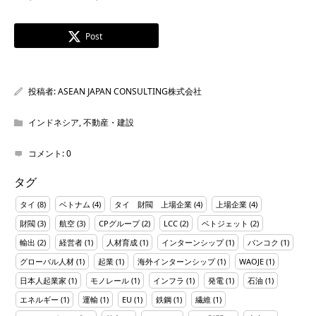
Post
投稿者:
ASEAN JAPAN CONSULTING株式会社
インドネシア
,
不動産・建設
コメント:
0
タグ
タイ
(8)
ベトナム
(4)
タイ 財閥 上場企業
(4)
上場企業
(4)
財閥
(3)
航空
(3)
CPグループ
(2)
LCC
(2)
ベトジェット
(2)
輸出
(2)
経営者
(1)
人材育成
(1)
インターンシップ
(1)
バンコク
(1)
グローバル人材
(1)
起業
(1)
海外インターンシップ
(1)
WAOJE
(1)
日本人起業家
(1)
モノレール
(1)
インフラ
(1)
発電
(1)
石油
(1)
エネルギー
(1)
運輸
(1)
EU
(1)
鉄鋼
(1)
繊維
(1)