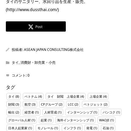
タイのサニタリー、水回り品を生産・販売。
(http://www.dussthai.com/)
Post
投稿者:
ASEAN JAPAN CONSULTING株式会社
タイ
,
消費財・卸売業・小売
コメント:
0
タグ
タイ
(8)
ベトナム
(4)
タイ 財閥 上場企業
(4)
上場企業
(4)
財閥
(3)
航空
(3)
CPグループ
(2)
LCC
(2)
ベトジェット
(2)
輸出
(2)
経営者
(1)
人材育成
(1)
インターンシップ
(1)
バンコク
(1)
グローバル人材
(1)
起業
(1)
海外インターンシップ
(1)
WAOJE
(1)
日本人起業家
(1)
モノレール
(1)
インフラ
(1)
発電
(1)
石油
(1)