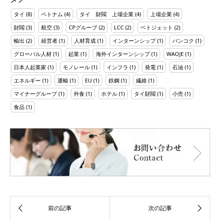
タイ
(8)
ベトナム
(4)
タイ 財閥 上場企業
(4)
上場企業
(4)
財閥
(3)
航空
(3)
CPグループ
(2)
LCC
(2)
ベトジェット
(2)
輸出
(2)
経営者
(1)
人材育成
(1)
インターンシップ
(1)
バンコク
(1)
グローバル人材
(1)
起業
(1)
海外インターンシップ
(1)
WAOJE
(1)
日本人起業家
(1)
モノレール
(1)
インフラ
(1)
発電
(1)
石油
(1)
エネルギー
(1)
運輸
(1)
EU
(1)
鉄鋼
(1)
繊維
(1)
マイナーグループ
(1)
外食
(1)
ホテル
(1)
タイ財閥
(1)
小売
(1)
食品
(1)