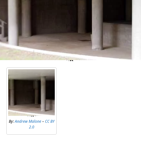
By:
Andrew Malone
–
CC BY
2.0