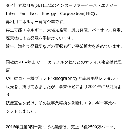
タイ証券取引所(SET)上場のインターファーイーストエナジー
Inter Far East Energy Corporation(IFEC)は
再利用エネルギー発電企業です。
再生可能エネルギー、太陽光発電、風力発電、バイオマス発電、
廃棄物による発電を手掛けています。
近年、海外で発電所などの買収も行い事業拡大を進めています。
同社は2014年までコニカミノルタ社などのオフィス複合機代理
店
や自動コピー機ブランド”Risograph”など事務用品レンタル・
販売を手掛けてきましたが、事業低迷により2001年に裁判所よ
り
破産宣告を受け、その後事業転換を決断しエネルギー事業へ
シフトしました。
2016年度第3四半期までの業績は、売上16億2500万バーツ、