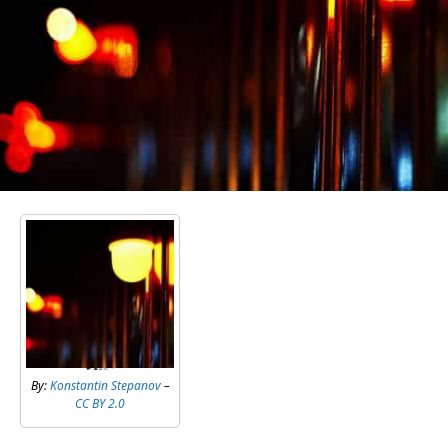
By:
Konstantin Stepanov
–
CC BY 2.0