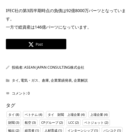
IFEC社の第3四半期時点の負債は92億8000万バーツとなっていま
す。
一方で総資産は146億バーツになっています。
Post
投稿者:
ASEAN JAPAN CONSULTING株式会社
タイ
,
電気・ガス、倉庫
,
企業業績発表
,
企業解説
コメント:
0
タグ
タイ
(8)
ベトナム
(4)
タイ 財閥 上場企業
(4)
上場企業
(4)
財閥
(3)
航空
(3)
CPグループ
(2)
LCC
(2)
ベトジェット
(2)
輸出
(2)
経営者
(1)
人材育成
(1)
インターンシップ
(1)
バンコク
(1)