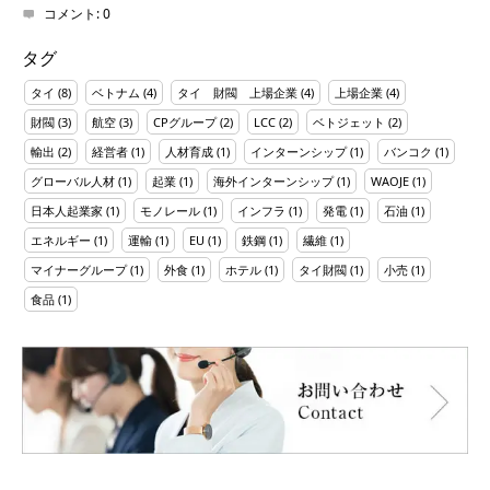
コメント:
0
タグ
タイ
(8)
ベトナム
(4)
タイ 財閥 上場企業
(4)
上場企業
(4)
財閥
(3)
航空
(3)
CPグループ
(2)
LCC
(2)
ベトジェット
(2)
輸出
(2)
経営者
(1)
人材育成
(1)
インターンシップ
(1)
バンコク
(1)
グローバル人材
(1)
起業
(1)
海外インターンシップ
(1)
WAOJE
(1)
日本人起業家
(1)
モノレール
(1)
インフラ
(1)
発電
(1)
石油
(1)
エネルギー
(1)
運輸
(1)
EU
(1)
鉄鋼
(1)
繊維
(1)
マイナーグループ
(1)
外食
(1)
ホテル
(1)
タイ財閥
(1)
小売
(1)
食品
(1)