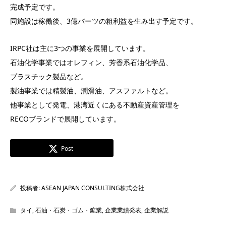
完成予定です。
同施設は稼働後、3億バーツの粗利益を生み出す予定です。
IRPC社は主に3つの事業を展開しています。
石油化学事業ではオレフィン、芳香系石油化学品、
プラスチック製品など。
製油事業では精製油、潤滑油、アスファルトなど。
他事業として発電、港湾近くにある不動産資産管理を
RECOブランドで展開しています。
Post
投稿者:
ASEAN JAPAN CONSULTING株式会社
タイ
,
石油・石炭・ゴム・鉱業
,
企業業績発表
,
企業解説