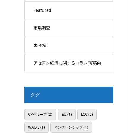
Featured
市場調査
未分類
アセアン経済に関するコラム(寄稿向
け)
タグ
CPグループ
(2)
EU
(1)
LCC
(2)
WAOJE
(1)
インターンシップ
(1)