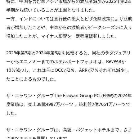
特に、中国を含む東アジア市場からの渡航者減少が2025年第2四
半期から続いていることが主因となりました。
一方、インドについては直行便の拡大とビザ免除政策により渡航
者が増加したことや、中東からの渡航者がピークシーズンに入り
増加したことが、マイナス影響を一定程度緩和しました。
2025年第3期と2024年第3期を比較すると、同社のラグジュアリ
ーからエコノミーまでのホテルポートフォリオは、RevPARが
10％減少し、これは主にOCCが3％、ARRが7％それぞれ減少し
たことによるものでした。
ザ・エラワン・グループThe Erawan Group PCL(ERW)の2024年
度業績は、売上38億4987万バーツ 、純利益7億7051万バーツで
した。
ザ・エラワン・グループは、高級～バジェットホテルまで、さま
ざまなホテルを展開しています。