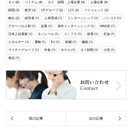
タイ
(8)
ベトナム
(4)
タイ 財閥 上場企業
(4)
上場企業
(4)
財閥
(3)
航空
(3)
CPグループ
(2)
LCC
(2)
ベトジェット
(2)
輸出
(2)
経営者
(1)
人材育成
(1)
インターンシップ
(1)
バンコク
(1)
グローバル人材
(1)
起業
(1)
海外インターンシップ
(1)
WAOJE
(1)
日本人起業家
(1)
モノレール
(1)
インフラ
(1)
発電
(1)
石油
(1)
エネルギー
(1)
運輸
(1)
EU
(1)
鉄鋼
(1)
繊維
(1)
マイナーグループ
(1)
外食
(1)
ホテル
(1)
タイ財閥
(1)
小売
(1)
食品
(1)