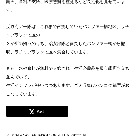
露天、食料の支給、医療態勢を整えるなど長期化を見せていま
す。
反政府デモ隊は、これまで占拠していたパンファー橋地区、ラチ
ャプラソン地区の
２か所の拠点のうち、治安部隊と衝突したパンファー橋から撤
収、ラチャプラソン地区へ集合しています。
また、水や食料が無料で支給され、生活必需品を扱う露店も立ち
並んでいて、
生活インフラが整いつつあります。ゴミ収集はバンコク都庁がお
こなっています。
Post
投稿者:
ASEAN JAPAN CONSULTING株式会社