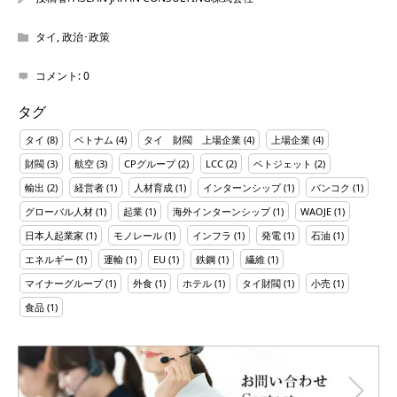
タイ
,
政治･政策
コメント:
0
タグ
タイ
(8)
ベトナム
(4)
タイ 財閥 上場企業
(4)
上場企業
(4)
財閥
(3)
航空
(3)
CPグループ
(2)
LCC
(2)
ベトジェット
(2)
輸出
(2)
経営者
(1)
人材育成
(1)
インターンシップ
(1)
バンコク
(1)
グローバル人材
(1)
起業
(1)
海外インターンシップ
(1)
WAOJE
(1)
日本人起業家
(1)
モノレール
(1)
インフラ
(1)
発電
(1)
石油
(1)
エネルギー
(1)
運輸
(1)
EU
(1)
鉄鋼
(1)
繊維
(1)
マイナーグループ
(1)
外食
(1)
ホテル
(1)
タイ財閥
(1)
小売
(1)
食品
(1)