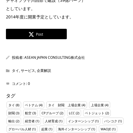
チャオプラヤ川西部で建設（39億バーツ）
としています。
2014年度に開業予定としています。
Post
投稿者:
ASEAN JAPAN CONSULTING株式会社
タイ
,
サービス
,
企業解説
コメント:
0
タグ
タイ
(8)
ベトナム
(4)
タイ 財閥 上場企業
(4)
上場企業
(4)
財閥
(3)
航空
(3)
CPグループ
(2)
LCC
(2)
ベトジェット
(2)
輸出
(2)
経営者
(1)
人材育成
(1)
インターンシップ
(1)
バンコク
(1)
グローバル人材
(1)
起業
(1)
海外インターンシップ
(1)
WAOJE
(1)