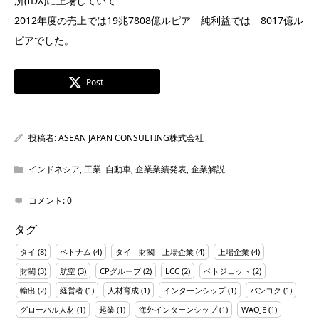
所(IDX)に上場していて
2012年度の売上では19兆7808億ルピア 純利益では 8017億ル
ピアでした。
Post
投稿者:
ASEAN JAPAN CONSULTING株式会社
インドネシア
,
工業･自動車
,
企業業績発表
,
企業解説
コメント:
0
タグ
タイ
(8)
ベトナム
(4)
タイ 財閥 上場企業
(4)
上場企業
(4)
財閥
(3)
航空
(3)
CPグループ
(2)
LCC
(2)
ベトジェット
(2)
輸出
(2)
経営者
(1)
人材育成
(1)
インターンシップ
(1)
バンコク
(1)
グローバル人材
(1)
起業
(1)
海外インターンシップ
(1)
WAOJE
(1)