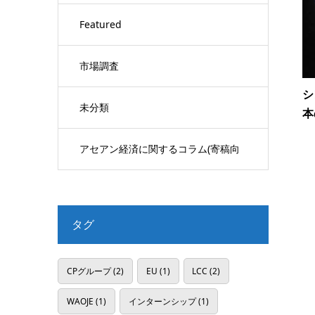
Featured
市場調査
シ
未分類
本
アセアン経済に関するコラム(寄稿向
け)
タグ
CPグループ
(2)
EU
(1)
LCC
(2)
WAOJE
(1)
インターンシップ
(1)