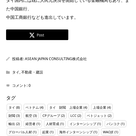
タイ国内には既に人民元決済を開始している金融機関もあり、ま
た中国銀行、
中国工商銀行なども進出しています。
Post
投稿者:
ASEAN JAPAN CONSULTING株式会社
タイ
,
不動産・建設
コメント:
0
タグ
タイ
(8)
ベトナム
(4)
タイ 財閥 上場企業
(4)
上場企業
(4)
財閥
(3)
航空
(3)
CPグループ
(2)
LCC
(2)
ベトジェット
(2)
輸出
(2)
経営者
(1)
人材育成
(1)
インターンシップ
(1)
バンコク
(1)
グローバル人材
(1)
起業
(1)
海外インターンシップ
(1)
WAOJE
(1)