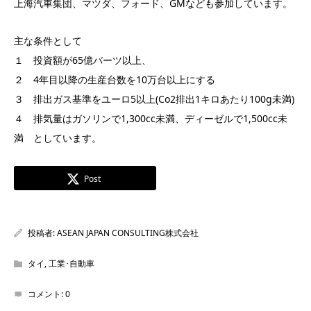
上海汽車集団、マツダ、フォード、GMなども参加しています。
主な条件として
１ 投資額が65億バーツ以上、
２ 4年目以降の生産台数を10万台以上にする
３ 排出ガス基準をユーロ5以上(Co2排出1キロあたり100g未満)
４ 排気量はガソリンで1,300cc未満、ディーゼルで1,500cc未
満 としています。
Post
投稿者:
ASEAN JAPAN CONSULTING株式会社
タイ
,
工業･自動車
コメント:
0