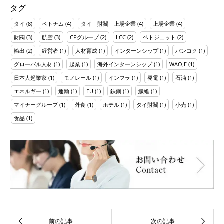
タグ
タイ
(8)
ベトナム
(4)
タイ 財閥 上場企業
(4)
上場企業
(4)
財閥
(3)
航空
(3)
CPグループ
(2)
LCC
(2)
ベトジェット
(2)
輸出
(2)
経営者
(1)
人材育成
(1)
インターンシップ
(1)
バンコク
(1)
グローバル人材
(1)
起業
(1)
海外インターンシップ
(1)
WAOJE
(1)
日本人起業家
(1)
モノレール
(1)
インフラ
(1)
発電
(1)
石油
(1)
エネルギー
(1)
運輸
(1)
EU
(1)
鉄鋼
(1)
繊維
(1)
マイナーグループ
(1)
外食
(1)
ホテル
(1)
タイ財閥
(1)
小売
(1)
食品
(1)