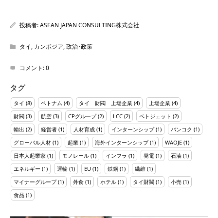
投稿者:
ASEAN JAPAN CONSULTING株式会社
タイ
,
カンボジア
,
政治･政策
コメント:
0
タグ
タイ
(8)
ベトナム
(4)
タイ 財閥 上場企業
(4)
上場企業
(4)
財閥
(3)
航空
(3)
CPグループ
(2)
LCC
(2)
ベトジェット
(2)
輸出
(2)
経営者
(1)
人材育成
(1)
インターンシップ
(1)
バンコク
(1)
グローバル人材
(1)
起業
(1)
海外インターンシップ
(1)
WAOJE
(1)
日本人起業家
(1)
モノレール
(1)
インフラ
(1)
発電
(1)
石油
(1)
エネルギー
(1)
運輸
(1)
EU
(1)
鉄鋼
(1)
繊維
(1)
マイナーグループ
(1)
外食
(1)
ホテル
(1)
タイ財閥
(1)
小売
(1)
食品
(1)