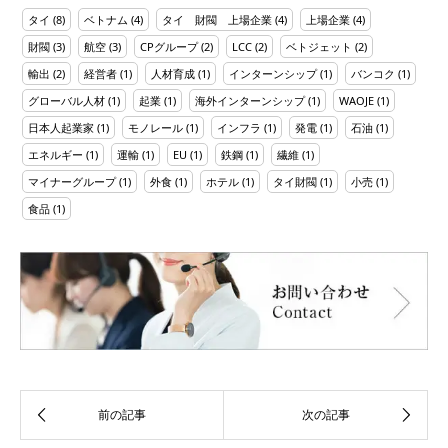
タイ
(8)
ベトナム
(4)
タイ 財閥 上場企業
(4)
上場企業
(4)
財閥
(3)
航空
(3)
CPグループ
(2)
LCC
(2)
ベトジェット
(2)
輸出
(2)
経営者
(1)
人材育成
(1)
インターンシップ
(1)
バンコク
(1)
グローバル人材
(1)
起業
(1)
海外インターンシップ
(1)
WAOJE
(1)
日本人起業家
(1)
モノレール
(1)
インフラ
(1)
発電
(1)
石油
(1)
エネルギー
(1)
運輸
(1)
EU
(1)
鉄鋼
(1)
繊維
(1)
マイナーグループ
(1)
外食
(1)
ホテル
(1)
タイ財閥
(1)
小売
(1)
食品
(1)