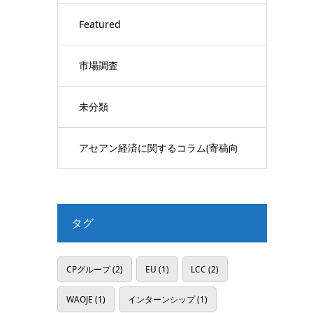
Featured
市場調査
未分類
アセアン経済に関するコラム(寄稿向
け)
タグ
CPグループ
(2)
EU
(1)
LCC
(2)
WAOJE
(1)
インターンシップ
(1)