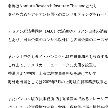
名称はNomura Research Institute Thailandとなり、
タイを含めたアセアン各国へのコンサルティングを行う
アセアン経済共同体（AEC）の誕生やアセアン自体の消
もあり、日系企業のコンサル以外にも各国企業のニーズ
また商工中金もタイ・バンコクへ駐在員事務所を設置す
これまで、アメリカ・ニューヨークに支店を設置し
香港および中国・上海に駐在員事務所を設けていて
海外進出国としては2005年3月の上海駐在員事務所以来
またバンコク駐在員事務所では近隣諸国であるマレーシ
バーして、投資環境や法務・労務・税務等に係る情報を