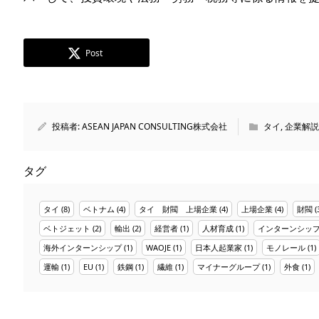
Post
投稿者:
ASEAN JAPAN CONSULTING株式会社
タイ
,
企業解説
タグ
タイ
(8)
ベトナム
(4)
タイ 財閥 上場企業
(4)
上場企業
(4)
財閥
(
ベトジェット
(2)
輸出
(2)
経営者
(1)
人材育成
(1)
インターンシッ
海外インターンシップ
(1)
WAOJE
(1)
日本人起業家
(1)
モノレール
(1)
運輸
(1)
EU
(1)
鉄鋼
(1)
繊維
(1)
マイナーグループ
(1)
外食
(1)