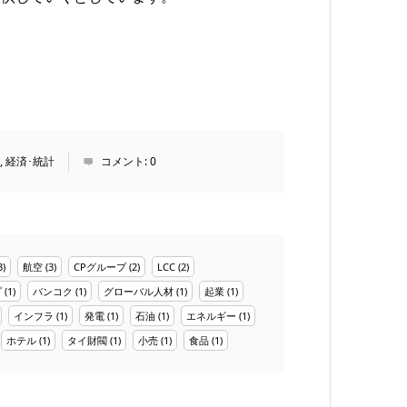
,
経済･統計
コメント:
0
3)
航空
(3)
CPグループ
(2)
LCC
(2)
プ
(1)
バンコク
(1)
グローバル人材
(1)
起業
(1)
インフラ
(1)
発電
(1)
石油
(1)
エネルギー
(1)
ホテル
(1)
タイ財閥
(1)
小売
(1)
食品
(1)