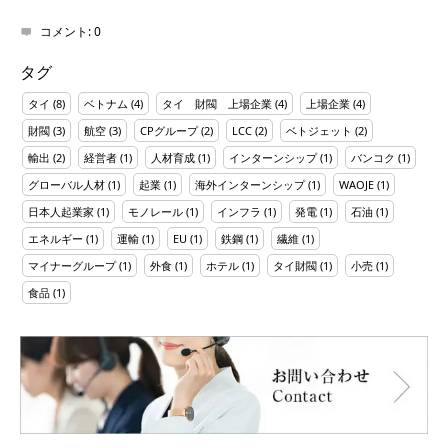
コメント:
0
タグ
タイ
(8)
ベトナム
(4)
タイ 財閥 上場企業
(4)
上場企業
(4)
財閥
(3)
航空
(3)
CPグループ
(2)
LCC
(2)
ベトジェット
(2)
輸出
(2)
経営者
(1)
人材育成
(1)
インターンシップ
(1)
バンコク
(1)
グローバル人材
(1)
起業
(1)
海外インターンシップ
(1)
WAOJE
(1)
日本人起業家
(1)
モノレール
(1)
インフラ
(1)
発電
(1)
石油
(1)
エネルギー
(1)
運輸
(1)
EU
(1)
鉄鋼
(1)
繊維
(1)
マイナーグループ
(1)
外食
(1)
ホテル
(1)
タイ財閥
(1)
小売
(1)
食品
(1)