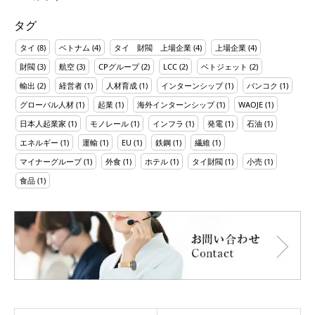
タグ
タイ
(8)
ベトナム
(4)
タイ 財閥 上場企業
(4)
上場企業
(4)
財閥
(3)
航空
(3)
CPグループ
(2)
LCC
(2)
ベトジェット
(2)
輸出
(2)
経営者
(1)
人材育成
(1)
インターンシップ
(1)
バンコク
(1)
グローバル人材
(1)
起業
(1)
海外インターンシップ
(1)
WAOJE
(1)
日本人起業家
(1)
モノレール
(1)
インフラ
(1)
発電
(1)
石油
(1)
エネルギー
(1)
運輸
(1)
EU
(1)
鉄鋼
(1)
繊維
(1)
マイナーグループ
(1)
外食
(1)
ホテル
(1)
タイ財閥
(1)
小売
(1)
食品
(1)