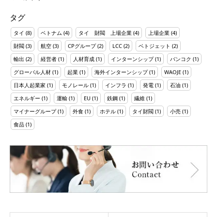
タグ
タイ
(8)
ベトナム
(4)
タイ 財閥 上場企業
(4)
上場企業
(4)
財閥
(3)
航空
(3)
CPグループ
(2)
LCC
(2)
ベトジェット
(2)
輸出
(2)
経営者
(1)
人材育成
(1)
インターンシップ
(1)
バンコク
(1)
グローバル人材
(1)
起業
(1)
海外インターンシップ
(1)
WAOJE
(1)
日本人起業家
(1)
モノレール
(1)
インフラ
(1)
発電
(1)
石油
(1)
エネルギー
(1)
運輸
(1)
EU
(1)
鉄鋼
(1)
繊維
(1)
マイナーグループ
(1)
外食
(1)
ホテル
(1)
タイ財閥
(1)
小売
(1)
食品
(1)