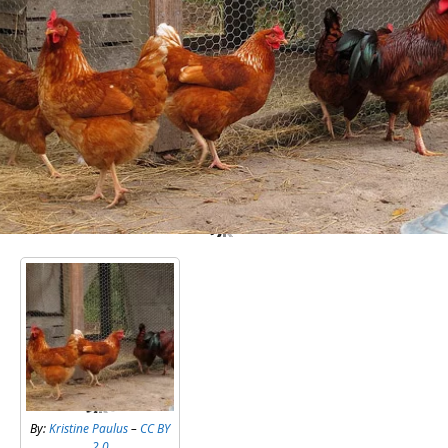
By:
Kristine Paulus
–
CC BY
2.0