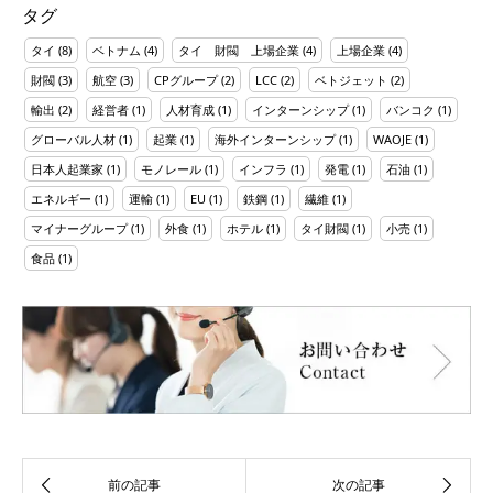
タグ
タイ
(8)
ベトナム
(4)
タイ 財閥 上場企業
(4)
上場企業
(4)
財閥
(3)
航空
(3)
CPグループ
(2)
LCC
(2)
ベトジェット
(2)
輸出
(2)
経営者
(1)
人材育成
(1)
インターンシップ
(1)
バンコク
(1)
グローバル人材
(1)
起業
(1)
海外インターンシップ
(1)
WAOJE
(1)
日本人起業家
(1)
モノレール
(1)
インフラ
(1)
発電
(1)
石油
(1)
エネルギー
(1)
運輸
(1)
EU
(1)
鉄鋼
(1)
繊維
(1)
マイナーグループ
(1)
外食
(1)
ホテル
(1)
タイ財閥
(1)
小売
(1)
食品
(1)