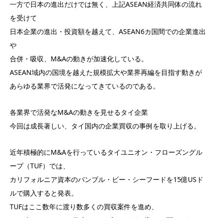
一方で日本の進出だけでは無く、上記ASEAN経済共同体の流れ
を受けて
日本企業の進出・投資額を越えて、ASEAN6カ国間での企業進出
や
合併・吸収、M&Aの動きが加速化している。
ASEAN域内の国境を越えた規模拡大や業界再編を目指す動きが
あらゆる業界で活発になってきているのである。
各業界で活発なM&Aの動きを見せるタイ企業
今回は成長著しい、タイ国内の企業買収の事例を取り上げる。
近年積極的にM&Aを行っているタイユニオン・フローズングル
ープ（TUF）では、
カリフォルニア資本のバンブル・ビー・シーフードを15億USド
ルで購入すると発表。
TUFはここ数年に渡り数多くの買収案件を進め、