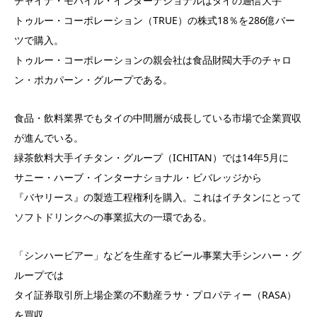
チャイナ・モバイル・インターナショナルはタイの通信大手
トゥルー・コーポレーション（TRUE）の株式18％を286億バー
ツで購入。
トゥルー・コーポレーションの親会社は食品財閥大手のチャロ
ン・ポカパーン・グループである。
食品・飲料業界でもタイの中間層が成長している市場で企業買収
が進んでいる。
緑茶飲料大手イチタン・グループ（ICHITAN）では14年5月に
サニー・ハーブ・インターナショナル・ビバレッジから
『バヤリース』の製造工程権利を購入。これはイチタンにとって
ソフトドリンクへの事業拡大の一環である。
「シンハービアー」などを生産するビール事業大手シンハー・グ
ループでは
タイ証券取引所上場企業の不動産ラサ・プロパティー（RASA）
を買収。