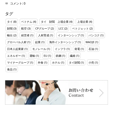
コメント:
0
タグ
タイ
(8)
ベトナム
(4)
タイ 財閥 上場企業
(4)
上場企業
(4)
財閥
(3)
航空
(3)
CPグループ
(2)
LCC
(2)
ベトジェット
(2)
輸出
(2)
経営者
(1)
人材育成
(1)
インターンシップ
(1)
バンコク
(1)
グローバル人材
(1)
起業
(1)
海外インターンシップ
(1)
WAOJE
(1)
日本人起業家
(1)
モノレール
(1)
インフラ
(1)
発電
(1)
石油
(1)
エネルギー
(1)
運輸
(1)
EU
(1)
鉄鋼
(1)
繊維
(1)
マイナーグループ
(1)
外食
(1)
ホテル
(1)
タイ財閥
(1)
小売
(1)
食品
(1)