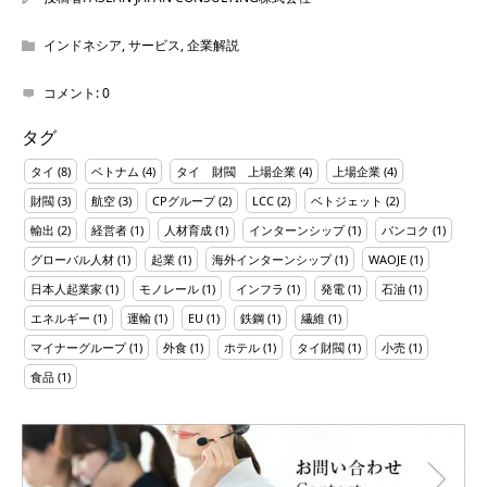
インドネシア
,
サービス
,
企業解説
コメント:
0
タグ
タイ
(8)
ベトナム
(4)
タイ 財閥 上場企業
(4)
上場企業
(4)
財閥
(3)
航空
(3)
CPグループ
(2)
LCC
(2)
ベトジェット
(2)
輸出
(2)
経営者
(1)
人材育成
(1)
インターンシップ
(1)
バンコク
(1)
グローバル人材
(1)
起業
(1)
海外インターンシップ
(1)
WAOJE
(1)
日本人起業家
(1)
モノレール
(1)
インフラ
(1)
発電
(1)
石油
(1)
エネルギー
(1)
運輸
(1)
EU
(1)
鉄鋼
(1)
繊維
(1)
マイナーグループ
(1)
外食
(1)
ホテル
(1)
タイ財閥
(1)
小売
(1)
食品
(1)