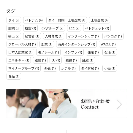
タグ
タイ
(8)
ベトナム
(4)
タイ 財閥 上場企業
(4)
上場企業
(4)
財閥
(3)
航空
(3)
CPグループ
(2)
LCC
(2)
ベトジェット
(2)
輸出
(2)
経営者
(1)
人材育成
(1)
インターンシップ
(1)
バンコク
(1)
グローバル人材
(1)
起業
(1)
海外インターンシップ
(1)
WAOJE
(1)
日本人起業家
(1)
モノレール
(1)
インフラ
(1)
発電
(1)
石油
(1)
エネルギー
(1)
運輸
(1)
EU
(1)
鉄鋼
(1)
繊維
(1)
マイナーグループ
(1)
外食
(1)
ホテル
(1)
タイ財閥
(1)
小売
(1)
食品
(1)