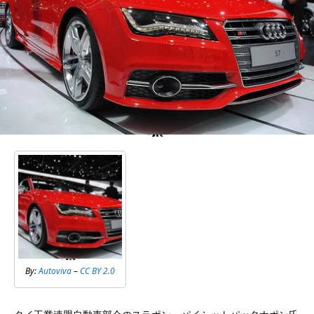
By:
Autoviva
–
CC BY 2.0