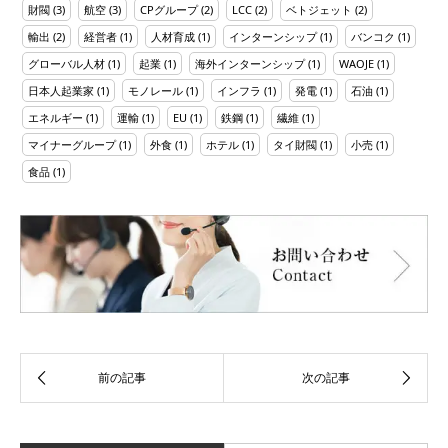
財閥
(3)
航空
(3)
CPグループ
(2)
LCC
(2)
ベトジェット
(2)
輸出
(2)
経営者
(1)
人材育成
(1)
インターンシップ
(1)
バンコク
(1)
グローバル人材
(1)
起業
(1)
海外インターンシップ
(1)
WAOJE
(1)
日本人起業家
(1)
モノレール
(1)
インフラ
(1)
発電
(1)
石油
(1)
エネルギー
(1)
運輸
(1)
EU
(1)
鉄鋼
(1)
繊維
(1)
マイナーグループ
(1)
外食
(1)
ホテル
(1)
タイ財閥
(1)
小売
(1)
食品
(1)