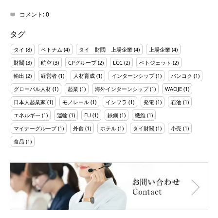
コメント:
0
タグ
タイ
(8)
ベトナム
(4)
タイ 財閥 上場企業
(4)
上場企業
(4)
財閥
(3)
航空
(3)
CPグループ
(2)
LCC
(2)
ベトジェット
(2)
輸出
(2)
経営者
(1)
人材育成
(1)
インターンシップ
(1)
バンコク
(1)
グローバル人材
(1)
起業
(1)
海外インターンシップ
(1)
WAOJE
(1)
日本人起業家
(1)
モノレール
(1)
インフラ
(1)
発電
(1)
石油
(1)
エネルギー
(1)
運輸
(1)
EU
(1)
鉄鋼
(1)
繊維
(1)
マイナーグループ
(1)
外食
(1)
ホテル
(1)
タイ財閥
(1)
小売
(1)
食品
(1)