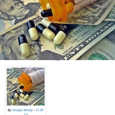
By:
Images Money
–
CC BY
2.0