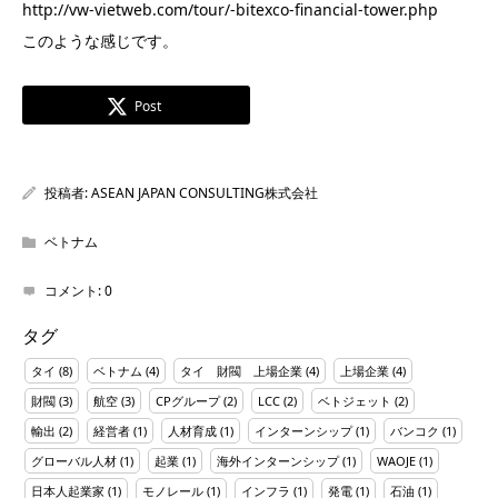
http://vw-vietweb.com/tour/-bitexco-financial-tower.php
このような感じです。
Post
投稿者:
ASEAN JAPAN CONSULTING株式会社
ベトナム
コメント:
0
タグ
タイ
(8)
ベトナム
(4)
タイ 財閥 上場企業
(4)
上場企業
(4)
財閥
(3)
航空
(3)
CPグループ
(2)
LCC
(2)
ベトジェット
(2)
輸出
(2)
経営者
(1)
人材育成
(1)
インターンシップ
(1)
バンコク
(1)
グローバル人材
(1)
起業
(1)
海外インターンシップ
(1)
WAOJE
(1)
日本人起業家
(1)
モノレール
(1)
インフラ
(1)
発電
(1)
石油
(1)