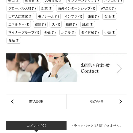
輸出
(2)
経営者
(1)
人材育成
(1)
インターンシップ
(1)
バンコク
(1)
グローバル人材
(1)
起業
(1)
海外インターンシップ
(1)
WAOJE
(1)
日本人起業家
(1)
モノレール
(1)
インフラ
(1)
発電
(1)
石油
(1)
エネルギー
(1)
運輸
(1)
EU
(1)
鉄鋼
(1)
繊維
(1)
マイナーグループ
(1)
外食
(1)
ホテル
(1)
タイ財閥
(1)
小売
(1)
食品
(1)
コメント ( 0 )
トラックバックは利用できません。