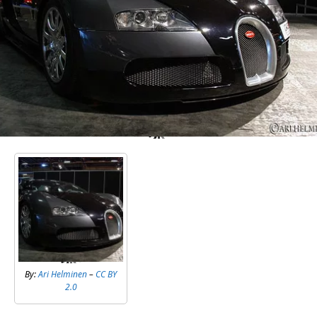
By:
Ari Helminen
–
CC BY
2.0