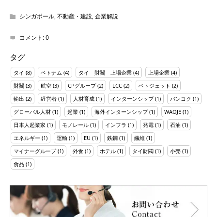
シンガポール
,
不動産・建設
,
企業解説
コメント:
0
タグ
タイ
(8)
ベトナム
(4)
タイ 財閥 上場企業
(4)
上場企業
(4)
財閥
(3)
航空
(3)
CPグループ
(2)
LCC
(2)
ベトジェット
(2)
輸出
(2)
経営者
(1)
人材育成
(1)
インターンシップ
(1)
バンコク
(1)
グローバル人材
(1)
起業
(1)
海外インターンシップ
(1)
WAOJE
(1)
日本人起業家
(1)
モノレール
(1)
インフラ
(1)
発電
(1)
石油
(1)
エネルギー
(1)
運輸
(1)
EU
(1)
鉄鋼
(1)
繊維
(1)
マイナーグループ
(1)
外食
(1)
ホテル
(1)
タイ財閥
(1)
小売
(1)
食品
(1)