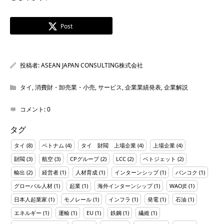
Post
投稿者:
ASEAN JAPAN CONSULTING株式会社
タイ
,
消費財・卸売業・小売
,
サービス
,
企業業績発表
,
企業解説
コメント:
0
タグ
タイ
(8)
ベトナム
(4)
タイ 財閥 上場企業
(4)
上場企業
(4)
財閥
(3)
航空
(3)
CPグループ
(2)
LCC
(2)
ベトジェット
(2)
輸出
(2)
経営者
(1)
人材育成
(1)
インターンシップ
(1)
バンコク
(1)
グローバル人材
(1)
起業
(1)
海外インターンシップ
(1)
WAOJE
(1)
日本人起業家
(1)
モノレール
(1)
インフラ
(1)
発電
(1)
石油
(1)
エネルギー
(1)
運輸
(1)
EU
(1)
鉄鋼
(1)
繊維
(1)