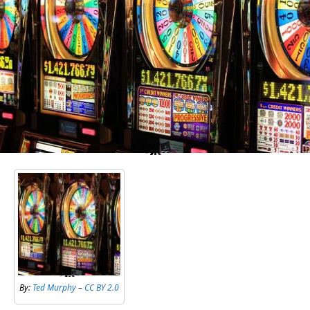
By:
Ted Murphy
–
CC BY 2.0