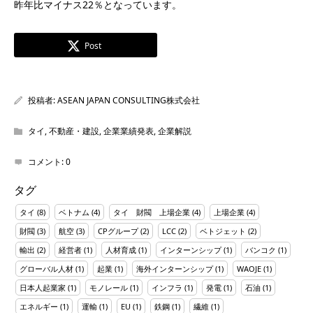
昨年比マイナス22％となっています。
Post
投稿者:
ASEAN JAPAN CONSULTING株式会社
タイ
,
不動産・建設
,
企業業績発表
,
企業解説
コメント:
0
タグ
タイ
(8)
ベトナム
(4)
タイ 財閥 上場企業
(4)
上場企業
(4)
財閥
(3)
航空
(3)
CPグループ
(2)
LCC
(2)
ベトジェット
(2)
輸出
(2)
経営者
(1)
人材育成
(1)
インターンシップ
(1)
バンコク
(1)
グローバル人材
(1)
起業
(1)
海外インターンシップ
(1)
WAOJE
(1)
日本人起業家
(1)
モノレール
(1)
インフラ
(1)
発電
(1)
石油
(1)
エネルギー
(1)
運輸
(1)
EU
(1)
鉄鋼
(1)
繊維
(1)