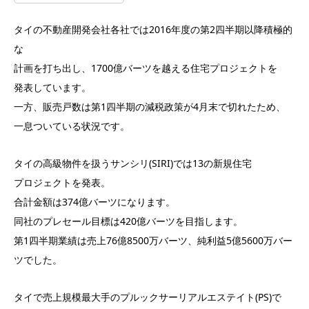
タイの不動産開発会社各社では2016年度の第2四半期以降積極的
な
計画を打ち出し、1700億バーツを越える住宅プロジェクトを
発表しています。
一方、販売戸数は第1四半期の減税政策が4月末で切れたため、
一息ついている状況です。
タイの高級物件を扱うサンシリ(SIRI)では13の新規住宅
プロジェクトを発表。
合計金額は374億バーツになります。
同社のプレセール目標は420億バーツを目指します。
第1四半期業績は売上76億8500万バーツ、純利益5億5600万バー
ツでした。
タイで売上規模最大手のプルックサーリアルエステイト(PS)で