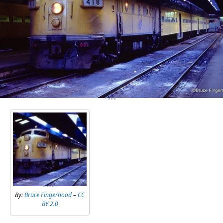
By:
Bruce Fingerhood
–
CC
BY 2.0