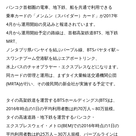
バンコク首都圏の電車、地下鉄、船を共通で利用できる
乗車カードの「メンムン（スパイダー）カード」が2017年
4月から運用開始の見込みと報道されています。
4月から運用開始予定の路線は、首都高架鉄道BTS、地下鉄
MRT、
ノンタブリ県バンヤイを結ぶパープル線、BTSパヤタイ駅～
スワンナプーム空港駅を結ぶエアポートリンク、
水上バスのチャオプラヤー・エクスプレスなどになります。
同カードの管理と運用は、まずタイ大量輸送交通機関公団
(MRTA)が行い、その後民間の新会社が実施する予定です。
タイの高架鉄道を運営するBTSホールディングス(BTS)は、
2016年時点の1日の平均利用者数は約70万人～80万規模。
タイの高速道路・地下鉄を運営するバンコク・
エクスプレスウェイ・メトロ(BEM)での2016年時点の1日の
平均利用者数は約25万人～30万人規模、パープルラインは