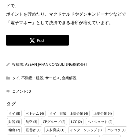
ドで、
ポイントを貯めたり、マクドナルドやダンキンドーナツなどで
「電子マネー」として決済できる場所が増えています。
Post
投稿者:
ASEAN JAPAN CONSULTING株式会社
タイ
,
不動産・建設
,
サービス
,
企業解説
コメント:
0
タグ
タイ
(8)
ベトナム
(4)
タイ 財閥 上場企業
(4)
上場企業
(4)
財閥
(3)
航空
(3)
CPグループ
(2)
LCC
(2)
ベトジェット
(2)
輸出
(2)
経営者
(1)
人材育成
(1)
インターンシップ
(1)
バンコク
(1)