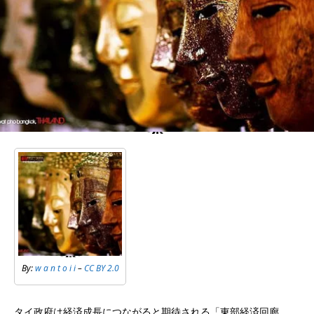
By:
w a n t o i i
–
CC BY 2.0
タイ政府は経済成長につながると期待される「東部経済回廊