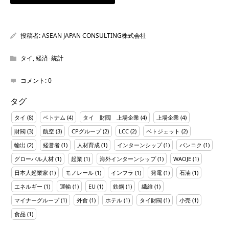
投稿者:
ASEAN JAPAN CONSULTING株式会社
タイ
,
経済･統計
コメント:
0
タグ
タイ
(8)
ベトナム
(4)
タイ 財閥 上場企業
(4)
上場企業
(4)
財閥
(3)
航空
(3)
CPグループ
(2)
LCC
(2)
ベトジェット
(2)
輸出
(2)
経営者
(1)
人材育成
(1)
インターンシップ
(1)
バンコク
(1)
グローバル人材
(1)
起業
(1)
海外インターンシップ
(1)
WAOJE
(1)
日本人起業家
(1)
モノレール
(1)
インフラ
(1)
発電
(1)
石油
(1)
エネルギー
(1)
運輸
(1)
EU
(1)
鉄鋼
(1)
繊維
(1)
マイナーグループ
(1)
外食
(1)
ホテル
(1)
タイ財閥
(1)
小売
(1)
食品
(1)