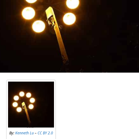
By:
Kenneth Lu
–
CC BY 2.0