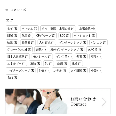
コメント:
0
タグ
タイ
(8)
ベトナム
(4)
タイ 財閥 上場企業
(4)
上場企業
(4)
財閥
(3)
航空
(3)
CPグループ
(2)
LCC
(2)
ベトジェット
(2)
輸出
(2)
経営者
(1)
人材育成
(1)
インターンシップ
(1)
バンコク
(1)
グローバル人材
(1)
起業
(1)
海外インターンシップ
(1)
WAOJE
(1)
日本人起業家
(1)
モノレール
(1)
インフラ
(1)
発電
(1)
石油
(1)
エネルギー
(1)
運輸
(1)
EU
(1)
鉄鋼
(1)
繊維
(1)
マイナーグループ
(1)
外食
(1)
ホテル
(1)
タイ財閥
(1)
小売
(1)
食品
(1)