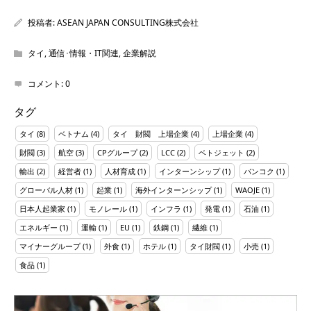
投稿者:
ASEAN JAPAN CONSULTING株式会社
タイ
,
通信･情報・IT関連
,
企業解説
コメント:
0
タグ
タイ
(8)
ベトナム
(4)
タイ 財閥 上場企業
(4)
上場企業
(4)
財閥
(3)
航空
(3)
CPグループ
(2)
LCC
(2)
ベトジェット
(2)
輸出
(2)
経営者
(1)
人材育成
(1)
インターンシップ
(1)
バンコク
(1)
グローバル人材
(1)
起業
(1)
海外インターンシップ
(1)
WAOJE
(1)
日本人起業家
(1)
モノレール
(1)
インフラ
(1)
発電
(1)
石油
(1)
エネルギー
(1)
運輸
(1)
EU
(1)
鉄鋼
(1)
繊維
(1)
マイナーグループ
(1)
外食
(1)
ホテル
(1)
タイ財閥
(1)
小売
(1)
食品
(1)