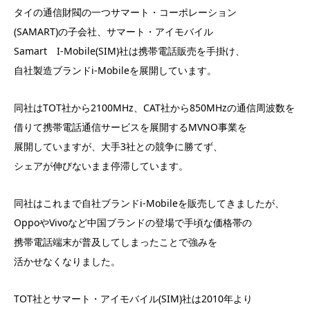
タイの通信財閥の一つサマート・コーポレーション
(SAMART)の子会社、サマート・アイモバイル
Samart I-Mobile(SIM)社は携帯電話販売を手掛け、
自社製造ブランドi-Mobileを展開しています。
同社はTOT社から2100MHz、CAT社から850MHzの通信周波数を
借りて携帯電話通信サービスを展開するMVNO事業を
展開していますが、大手3社との競争に勝てず、
シェアが伸びないまま停滞しています。
同社はこれまで自社ブランドi-Mobileを販売してきましたが、
OppoやVivoなど中国ブランドの登場で手頃な価格帯の
携帯電話端末が普及してしまったことで強みを
活かせなくなりました。
TOT社とサマート・アイモバイル(SIM)社は2010年より