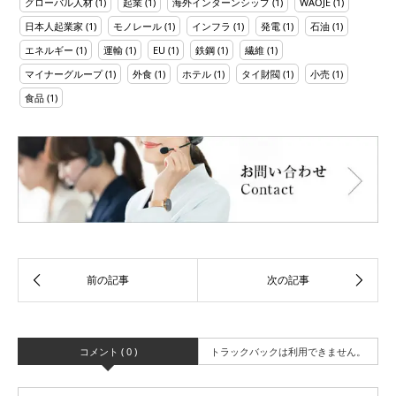
グローバル人材
(1)
起業
(1)
海外インターンシップ
(1)
WAOJE
(1)
日本人起業家
(1)
モノレール
(1)
インフラ
(1)
発電
(1)
石油
(1)
エネルギー
(1)
運輸
(1)
EU
(1)
鉄鋼
(1)
繊維
(1)
マイナーグループ
(1)
外食
(1)
ホテル
(1)
タイ財閥
(1)
小売
(1)
食品
(1)
コメント ( 0 )
トラックバックは利用できません。