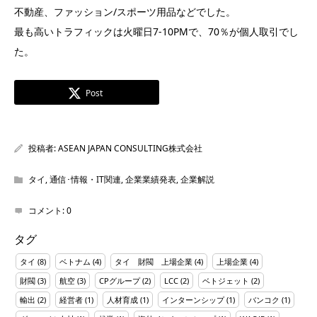
不動産、ファッション/スポーツ用品などでした。
最も高いトラフィックは火曜日7-10PMで、70％が個人取引でし
た。
Post
投稿者:
ASEAN JAPAN CONSULTING株式会社
タイ
,
通信･情報・IT関連
,
企業業績発表
,
企業解説
コメント:
0
タグ
タイ
(8)
ベトナム
(4)
タイ 財閥 上場企業
(4)
上場企業
(4)
財閥
(3)
航空
(3)
CPグループ
(2)
LCC
(2)
ベトジェット
(2)
輸出
(2)
経営者
(1)
人材育成
(1)
インターンシップ
(1)
バンコク
(1)