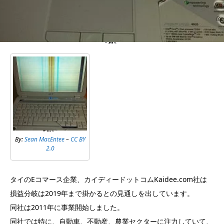
By:
Sean MacEntee
–
CC BY
2.0
タイのEコマース企業、カイディードットコムKaidee.com社は
損益分岐は2019年まで掛かるとの見通しを出しています。
同社は2011年に事業開始しました。
同社では特に、自動車、不動産、農業セクターに注力していて、