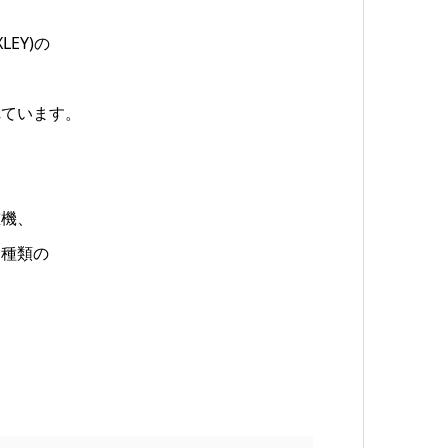
EY)の
れています。
重機、
る種類の