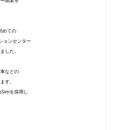
ター開業を
イで初めての
ションセンター
しました。
型車などの
れます。
Simを採用し
は
。