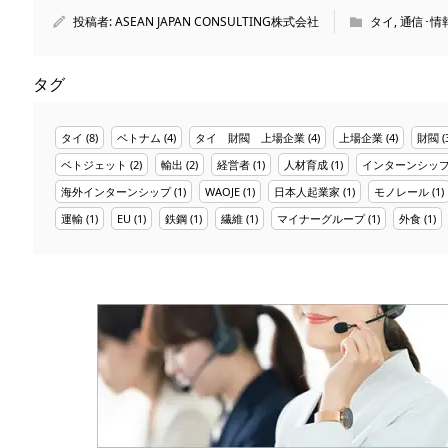
投稿者:
ASEAN JAPAN CONSULTING株式会社
タイ
,
通信･情
タグ
タイ
(8)
ベトナム
(4)
タイ 財閥 上場企業
(4)
上場企業
(4)
財閥
(
ベトジェット
(2)
輸出
(2)
経営者
(1)
人材育成
(1)
インターンシッ
海外インターンシップ
(1)
WAOJE
(1)
日本人起業家
(1)
モノレール
(1)
運輸
(1)
EU
(1)
鉄鋼
(1)
繊維
(1)
マイナーグループ
(1)
外食
(1)