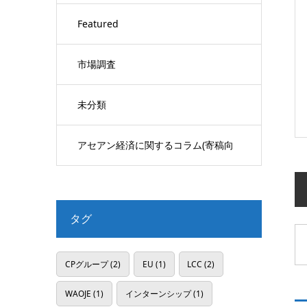
Featured
市場調査
未分類
アセアン経済に関するコラム(寄稿向
け)
タグ
CPグループ
(2)
EU
(1)
LCC
(2)
WAOJE
(1)
インターンシップ
(1)