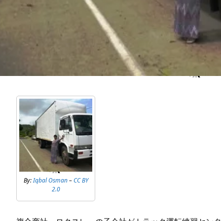
By:
Iqbal Osman
–
CC BY
2.0