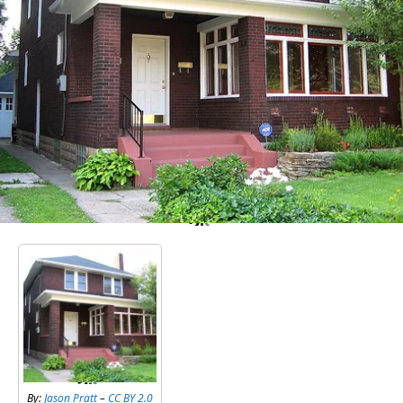
By:
Jason Pratt
–
CC BY 2.0