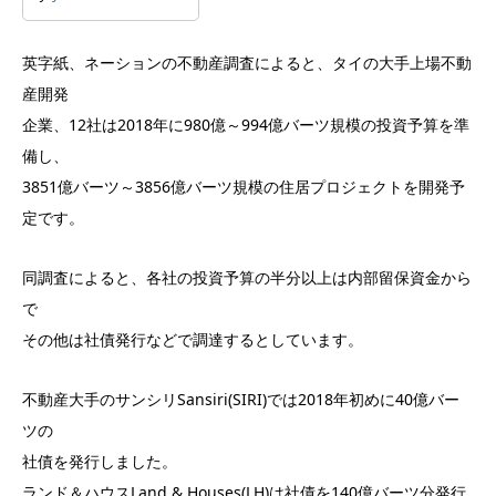
英字紙、ネーションの不動産調査によると、タイの大手上場不動
産開発
企業、12社は2018年に980億～994億バーツ規模の投資予算を準
備し、
3851億バーツ～3856億バーツ規模の住居プロジェクトを開発予
定です。
同調査によると、各社の投資予算の半分以上は内部留保資金から
で
その他は社債発行などで調達するとしています。
不動産大手のサンシリSansiri(SIRI)では2018年初めに40億バー
ツの
社債を発行しました。
ランド＆ハウスLand & Houses(LH)は社債を140億バーツ分発行