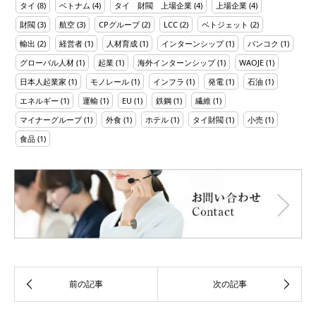
タイ
(8)
ベトナム
(4)
タイ 財閥 上場企業
(4)
上場企業
(4)
財閥
(3)
航空
(3)
CPグループ
(2)
LCC
(2)
ベトジェット
(2)
輸出
(2)
経営者
(1)
人材育成
(1)
インターンシップ
(1)
バンコク
(1)
グローバル人材
(1)
起業
(1)
海外インターンシップ
(1)
WAOJE
(1)
日本人起業家
(1)
モノレール
(1)
インフラ
(1)
発電
(1)
石油
(1)
エネルギー
(1)
運輸
(1)
EU
(1)
鉄鋼
(1)
繊維
(1)
マイナーグループ
(1)
外食
(1)
ホテル
(1)
タイ財閥
(1)
小売
(1)
食品
(1)