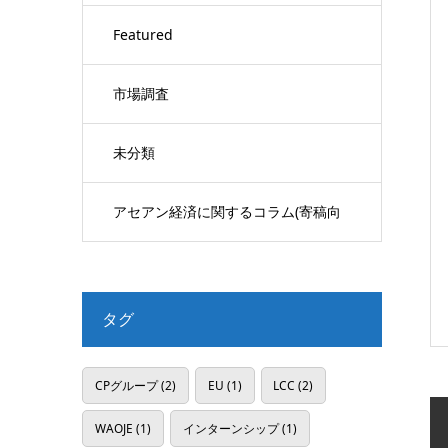
Featured
市場調査
未分類
アセアン経済に関するコラム(寄稿向
け)
タグ
CPグループ
(2)
EU
(1)
LCC
(2)
WAOJE
(1)
インターンシップ
(1)