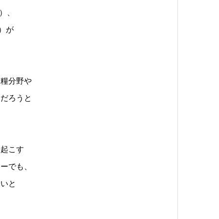
社）、
）が
食糧分野や
るだろうと
を起こす
ターでも、
高いと