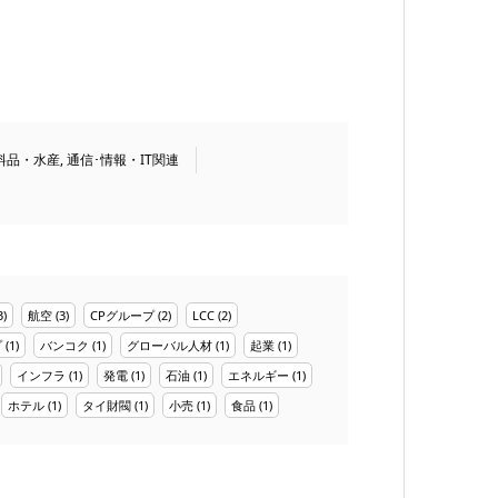
料品・水産
,
通信･情報・IT関連
3)
航空
(3)
CPグループ
(2)
LCC
(2)
プ
(1)
バンコク
(1)
グローバル人材
(1)
起業
(1)
インフラ
(1)
発電
(1)
石油
(1)
エネルギー
(1)
ホテル
(1)
タイ財閥
(1)
小売
(1)
食品
(1)