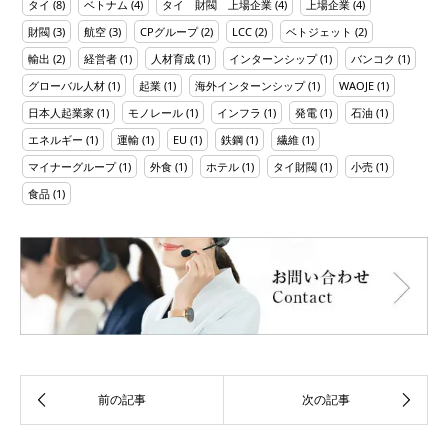
タイ
(8)
ベトナム
(4)
タイ 財閥 上場企業
(4)
上場企業
(4)
財閥
(3)
航空
(3)
CPグループ
(2)
LCC
(2)
ベトジェット
(2)
輸出
(2)
経営者
(1)
人材育成
(1)
インターンシップ
(1)
バンコク
(1)
グローバル人材
(1)
起業
(1)
海外インターンシップ
(1)
WAOJE
(1)
日本人起業家
(1)
モノレール
(1)
インフラ
(1)
発電
(1)
石油
(1)
エネルギー
(1)
運輸
(1)
EU
(1)
鉄鋼
(1)
繊維
(1)
マイナーグループ
(1)
外食
(1)
ホテル
(1)
タイ財閥
(1)
小売
(1)
食品
(1)