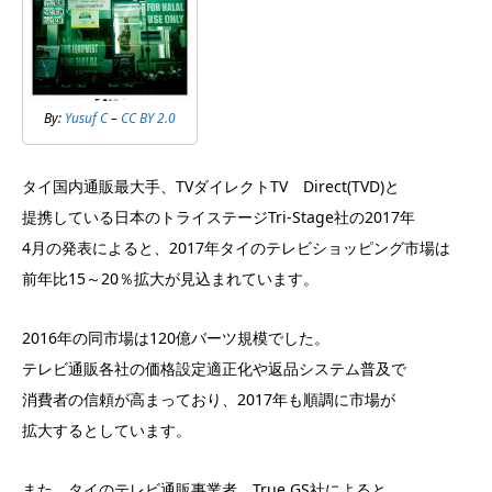
By:
Yusuf C
–
CC BY 2.0
タイ国内通販最大手、TVダイレクトTV Direct(TVD)と
提携している日本のトライステージTri-Stage社の2017年
4月の発表によると、2017年タイのテレビショッピング市場は
前年比15～20％拡大が見込まれています。
2016年の同市場は120億バーツ規模でした。
テレビ通販各社の価格設定適正化や返品システム普及で
消費者の信頼が高まっており、2017年も順調に市場が
拡大するとしています。
また、タイのテレビ通販事業者、True GS社によると、