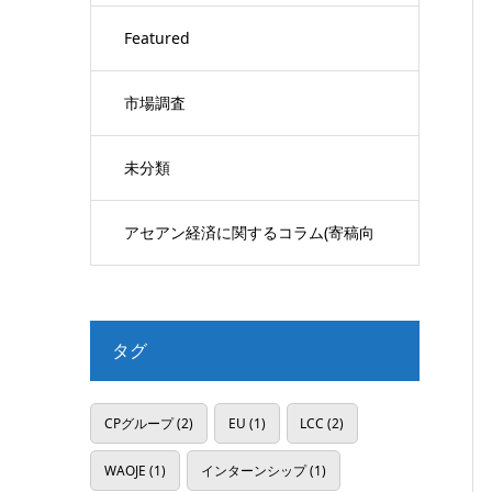
Featured
市場調査
未分類
アセアン経済に関するコラム(寄稿向
け)
タグ
CPグループ
(2)
EU
(1)
LCC
(2)
WAOJE
(1)
インターンシップ
(1)