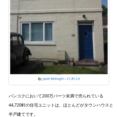
By:
Janet McKnight
–
CC BY 2.0
バンコクにおいて200万バーツ未満で売られている
44,720軒の住宅ユニットは、ほとんどがタウンハウスと
半戸建てです。