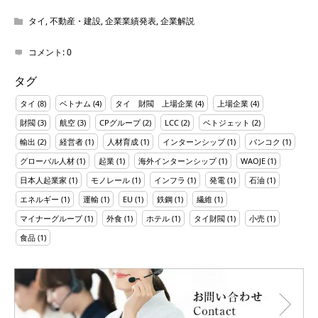
タイ
,
不動産・建設
,
企業業績発表
,
企業解説
コメント:
0
タグ
タイ
(8)
ベトナム
(4)
タイ 財閥 上場企業
(4)
上場企業
(4)
財閥
(3)
航空
(3)
CPグループ
(2)
LCC
(2)
ベトジェット
(2)
輸出
(2)
経営者
(1)
人材育成
(1)
インターンシップ
(1)
バンコク
(1)
グローバル人材
(1)
起業
(1)
海外インターンシップ
(1)
WAOJE
(1)
日本人起業家
(1)
モノレール
(1)
インフラ
(1)
発電
(1)
石油
(1)
エネルギー
(1)
運輸
(1)
EU
(1)
鉄鋼
(1)
繊維
(1)
マイナーグループ
(1)
外食
(1)
ホテル
(1)
タイ財閥
(1)
小売
(1)
食品
(1)