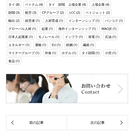
タイ
(8)
ベトナム
(4)
タイ 財閥 上場企業
(4)
上場企業
(4)
財閥
(3)
航空
(3)
CPグループ
(2)
LCC
(2)
ベトジェット
(2)
輸出
(2)
経営者
(1)
人材育成
(1)
インターンシップ
(1)
バンコク
(1)
グローバル人材
(1)
起業
(1)
海外インターンシップ
(1)
WAOJE
(1)
日本人起業家
(1)
モノレール
(1)
インフラ
(1)
発電
(1)
石油
(1)
エネルギー
(1)
運輸
(1)
EU
(1)
鉄鋼
(1)
繊維
(1)
マイナーグループ
(1)
外食
(1)
ホテル
(1)
タイ財閥
(1)
小売
(1)
食品
(1)