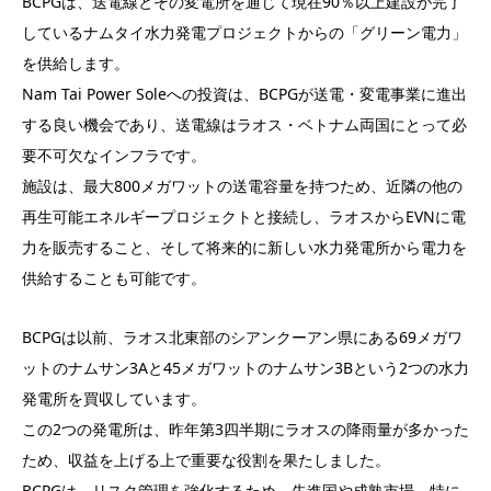
BCPGは、送電線とその変電所を通じて現在90％以上建設が完了
しているナムタイ水力発電プロジェクトからの「グリーン電力」
を供給します。
Nam Tai Power Soleへの投資は、BCPGが送電・変電事業に進出
する良い機会であり、送電線はラオス・ベトナム両国にとって必
要不可欠なインフラです。
施設は、最大800メガワットの送電容量を持つため、近隣の他の
再生可能エネルギープロジェクトと接続し、ラオスからEVNに電
力を販売すること、そして将来的に新しい水力発電所から電力を
供給することも可能です。
BCPGは以前、ラオス北東部のシアンクーアン県にある69メガワ
ットのナムサン3Aと45メガワットのナムサン3Bという2つの水力
発電所を買収しています。
この2つの発電所は、昨年第3四半期にラオスの降雨量が多かった
ため、収益を上げる上で重要な役割を果たしました。
BCPGは、リスク管理を強化するため、先進国や成熟市場、特に