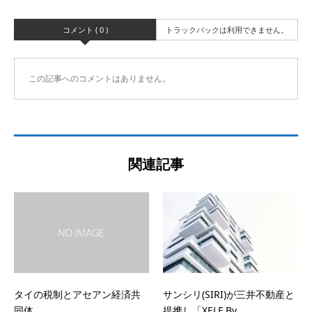
コメント ( 0 )
トラックバックは利用できません。
この記事へのコメントはありません。
関連記事
タイの税制とアセアン経済共
サンシリ(SIRI)が三井不動産と
同体
提携し「XELF By...