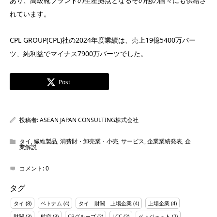
あり、高級靴ブランドの生産拠点となるその他の国々にも供給さ
れています。
CPL GROUP(CPL)社の2024年度業績は、売上19億5400万バー
ツ、純利益でマイナス7900万バーツでした。
Post
投稿者:
ASEAN JAPAN CONSULTING株式会社
タイ
,
繊維製品
,
消費財・卸売業・小売
,
サービス
,
企業業績発表
,
企
業解説
コメント:
0
タグ
タイ
(8)
ベトナム
(4)
タイ 財閥 上場企業
(4)
上場企業
(4)
財閥
(3)
航空
(3)
CPグループ
(2)
LCC
(2)
ベトジェット
(2)