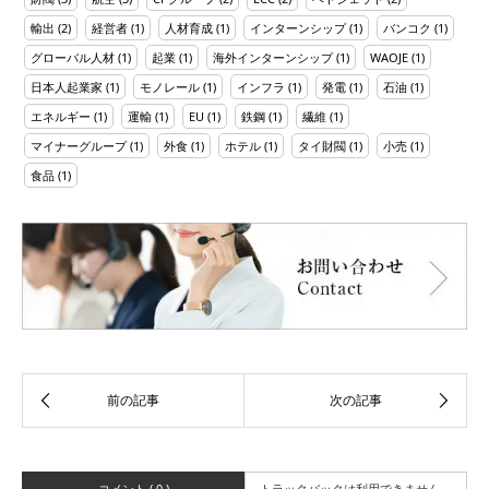
輸出
(2)
経営者
(1)
人材育成
(1)
インターンシップ
(1)
バンコク
(1)
グローバル人材
(1)
起業
(1)
海外インターンシップ
(1)
WAOJE
(1)
日本人起業家
(1)
モノレール
(1)
インフラ
(1)
発電
(1)
石油
(1)
エネルギー
(1)
運輸
(1)
EU
(1)
鉄鋼
(1)
繊維
(1)
マイナーグループ
(1)
外食
(1)
ホテル
(1)
タイ財閥
(1)
小売
(1)
食品
(1)
コメント ( 0 )
トラックバックは利用できません。