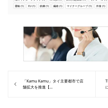
運輸
(1)
EU
(1)
鉄鋼
(1)
繊維
(1)
マイナーグループ
(1)
外食
(1)
「Kamu Kamu」タイ主要都市で店
舗拡大を推進【...
に