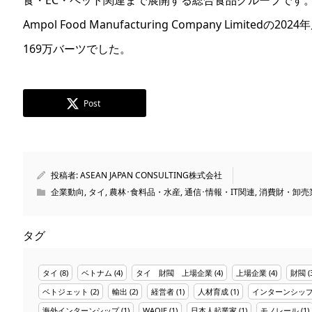
食・EC・ペット関連まで展開する総合食品グループです
Ampol Food Manufacturing Company Limite
169万バーツでした。
Post
投稿者:
ASEAN JAPAN CONSULTING株式会社
企業動向
,
タイ
,
農林･食料品・水産
,
通信･情報・IT関連
,
消費財・卸売
タグ
タイ
(8)
ベトナム
(4)
タイ 財閥 上場企業
(4)
上場企業
(4)
財閥
(
ベトジェット
(2)
輸出
(2)
経営者
(1)
人材育成
(1)
インターンシッ
海外インターンシップ
(1)
WAOJE
(1)
日本人起業家
(1)
モノレール
(1)