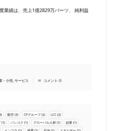
。
dの2024年度業績は、売上1億2829万バーツ、 純利益
業・小売
,
サービス
コメント:
0
3)
航空
(3)
CPグループ
(2)
LCC
(2)
プ
(1)
バンコク
(1)
グローバル人材
(1)
起業
(1)
インフラ
(1)
発電
(1)
石油
(1)
エネルギー
(1)