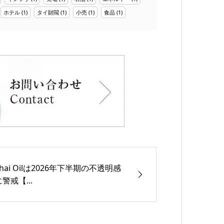
ホテル
(1)
タイ財閥
(1)
小売
(1)
食品
(1)
Thai Oilは2026年下半期の不透明感
警戒【...