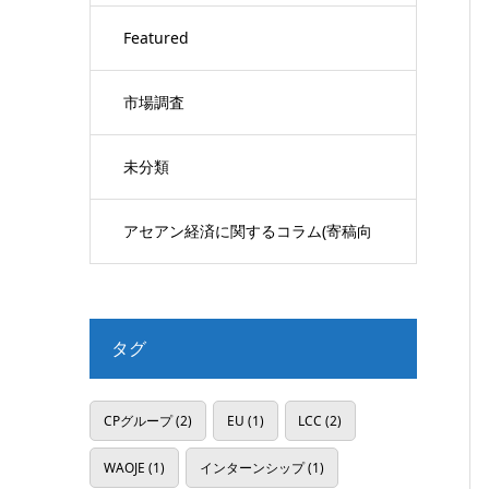
Featured
市場調査
未分類
アセアン経済に関するコラム(寄稿向
け)
タグ
CPグループ
(2)
EU
(1)
LCC
(2)
WAOJE
(1)
インターンシップ
(1)