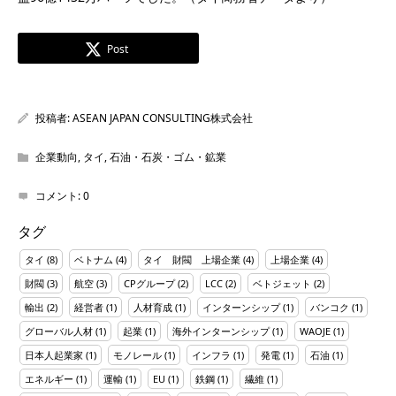
Post
投稿者:
ASEAN JAPAN CONSULTING株式会社
企業動向
,
タイ
,
石油・石炭・ゴム・鉱業
コメント:
0
タグ
タイ
(8)
ベトナム
(4)
タイ 財閥 上場企業
(4)
上場企業
(4)
財閥
(3)
航空
(3)
CPグループ
(2)
LCC
(2)
ベトジェット
(2)
輸出
(2)
経営者
(1)
人材育成
(1)
インターンシップ
(1)
バンコク
(1)
グローバル人材
(1)
起業
(1)
海外インターンシップ
(1)
WAOJE
(1)
日本人起業家
(1)
モノレール
(1)
インフラ
(1)
発電
(1)
石油
(1)
エネルギー
(1)
運輸
(1)
EU
(1)
鉄鋼
(1)
繊維
(1)