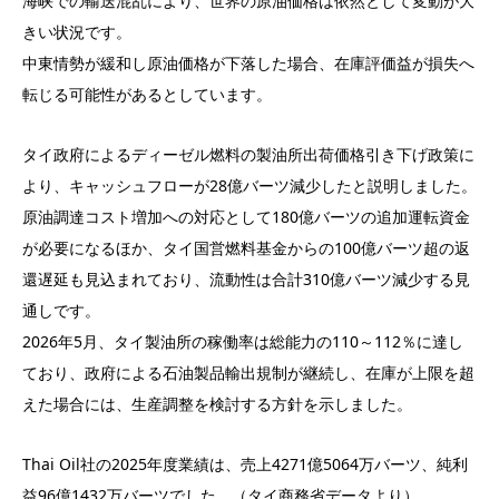
海峡での輸送混乱により、世界の原油価格は依然として変動が大
きい状況です。
中東情勢が緩和し原油価格が下落した場合、在庫評価益が損失へ
転じる可能性があるとしています。
タイ政府によるディーゼル燃料の製油所出荷価格引き下げ政策に
より、キャッシュフローが28億バーツ減少したと説明しました。
原油調達コスト増加への対応として180億バーツの追加運転資金
が必要になるほか、タイ国営燃料基金からの100億バーツ超の返
還遅延も見込まれており、流動性は合計310億バーツ減少する見
通しです。
2026年5月、タイ製油所の稼働率は総能力の110～112％に達し
ており、政府による石油製品輸出規制が継続し、在庫が上限を超
えた場合には、生産調整を検討する方針を示しました。
Thai Oil社の2025年度業績は、売上4271億5064万バーツ、純利
益96億1432万バーツでした。（タイ商務省データより）