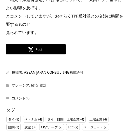
よい影響を及ぼす」
とコメントしていますが、おそらくTPP反対派との交渉に時間を
要するものと
見られています。
Post
投稿者:
ASEAN JAPAN CONSULTING株式会社
マレーシア
,
経済･統計
コメント:
0
タグ
タイ
(8)
ベトナム
(4)
タイ 財閥 上場企業
(4)
上場企業
(4)
財閥
(3)
航空
(3)
CPグループ
(2)
LCC
(2)
ベトジェット
(2)