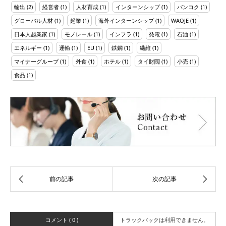
輸出
(2)
経営者
(1)
人材育成
(1)
インターンシップ
(1)
バンコク
(1)
グローバル人材
(1)
起業
(1)
海外インターンシップ
(1)
WAOJE
(1)
日本人起業家
(1)
モノレール
(1)
インフラ
(1)
発電
(1)
石油
(1)
エネルギー
(1)
運輸
(1)
EU
(1)
鉄鋼
(1)
繊維
(1)
マイナーグループ
(1)
外食
(1)
ホテル
(1)
タイ財閥
(1)
小売
(1)
食品
(1)
コメント ( 0 )
トラックバックは利用できません。